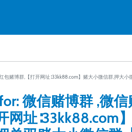
红包赌博群,【打开网址∶33kk88.com】赌大小微信群,押
ults for: 微信赌博群 
网址∶33kk88.co