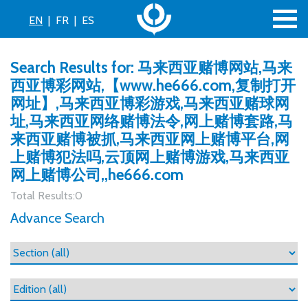
EN
|
FR
|
ES
Search Results for: 马来西亚赌博网站,马来
西亚博彩网站,【www.he666.com,复制打开
网址】,马来西亚博彩游戏,马来西亚赌球网
址,马来西亚网络赌博法令,网上赌博套路,马
来西亚赌博被抓,马来西亚网上赌博平台,网
上赌博犯法吗,云顶网上赌博游戏,马来西亚
网上赌博公司,,he666.com
Total Results:0
Advance Search