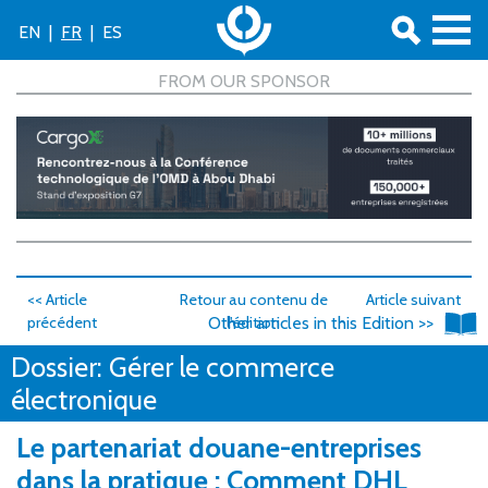
EN
|
FR
|
ES
<< Article
Retour au contenu de
Article suivant
précédent
Other articles in this Edition >>
l'édition
>>
Dossier: Gérer le commerce
électronique
Le partenariat douane-entreprises
dans la pratique : Comment DHL