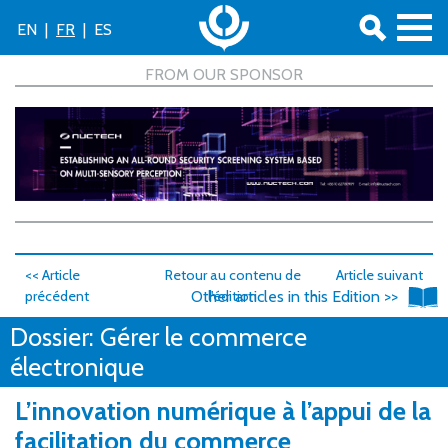
EN
|
FR
|
ES
<< Article
Retour au contenu de
Article suivant
précédent
Other articles in this Edition >>
l'édition
>>
Dossier: Gérer le commerce
électronique
L’innovation numérique à l’appui de la
facilitation du commerce