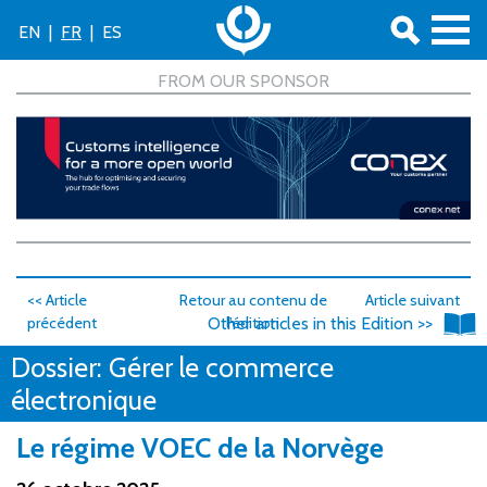
EN
|
FR
|
ES
<< Article
Retour au contenu de
Article suivant
précédent
Other articles in this Edition >>
l'édition
>>
Dossier: Gérer le commerce
électronique
Le régime VOEC de la Norvège