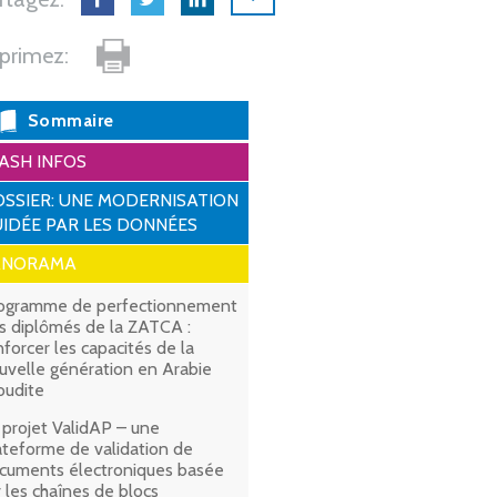
primez:
Sommaire
ASH INFOS
SSIER: UNE MODERNISATION
IDÉE PAR LES DONNÉES
ANORAMA
ogramme de perfectionnement
s diplômés de la ZATCA :
nforcer les capacités de la
uvelle génération en Arabie
oudite
 projet ValidAP – une
ateforme de validation de
cuments électroniques basée
r les chaînes de blocs