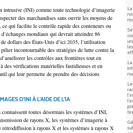
La
n intrusive (INI) comme toute technologie d’imagerie
no
nspecter des marchandises sans ouvrir les moyens de
ri
, ce qui facilite le contrôle rapide des conteneurs ou
Sé
 d’échanges mondiaux qui devrait atteindre 86
co
 de dollars des États-Unis d’ici 2035, l’utilisation
un
le
pilier incontournable des stratégies de lutte contre la
ef
 d’améliorer les contrôles aux frontières tout en
La
à des vérifications matérielles fastidieuses et en
in
util qui leur permette de prendre des décisions
nu
Le
ra
l’i
AGES D’INI À L’AIDE DE L’IA
l’
pr
 connaissent toutes désormais les systèmes d’INI,
tir
ansmission de rayons X, les systèmes d’imagerie à
Gé
 rétrodiffusion à rayons X et les systèmes à rayons X
su