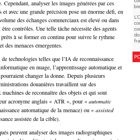
co
. Cependant, analyser les images générées par ces
bi
s et avec une grande précision pose un énorme défi, en
L’
le volume des échanges commerciaux est élevé ou dans
co
 être contrôlés. Une telle tâche nécessite des agents
co
do
 prêts à se former en continu pour suivre le rythme
fr
 et des menaces émergentes.
PO
on de technologies telles que l’IA de reconnaissance
informatique en nuage, l’apprentissage automatique et
 pourraient changer la donne. Depuis plusieurs
ministrations douanières travaillent sur des
 machines de reconnaître des objets et qui sont
automatic
eur acronyme anglais « ATR », pour «
assisted
aissance automatique de la menace) ou «
ance assistée de la cible).
iqués peuvent analyser des images radiographiques