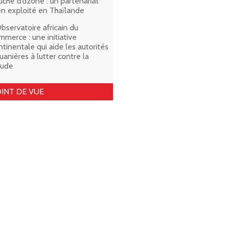
uche d’ozone : un partenariat
en exploité en Thaïlande
Observatoire africain du
mmerce : une initiative
ntinentale qui aide les autorités
uanières à lutter contre la
aude
INT DE VUE