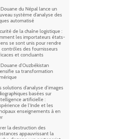
 Douane du Népal lance un
uveau système d’analyse des
sques automatisé
curité de la chaîne logistique :
mment les importateurs états-
iens se sont unis pour rendre
s contrôles des fournisseurs
ficaces et concluants
 Douane d’Ouzbékistan
tensifie sa transformation
mérique
s solutions d’analyse d’images
diographiques basées sur
ntelligence artificielle :
expérience de l’Inde et les
incipaux enseignements à en
er
rer la destruction des
bstances appauvrissant la