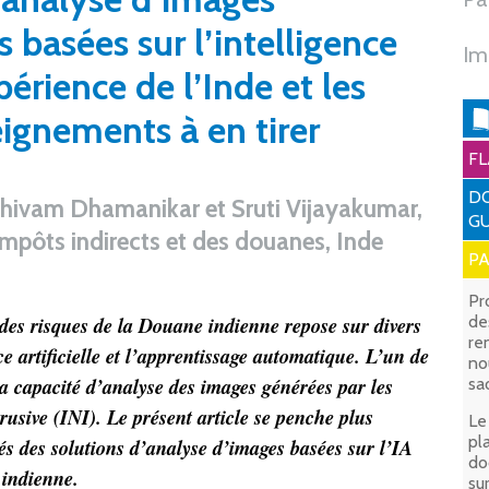
 basées sur l’intelligence
Im
expérience de l’Inde et les
ignements à en tirer
FL
DO
Shivam Dhamanikar et Sruti Vijayakumar,
GU
impôts indirects et des douanes, Inde
P
Pr
 des risques de la Douane indienne repose sur divers
de
re
ce artificielle et l’apprentissage automatique. L’un de
no
la capacité d’analyse des images générées par les
sa
rusive (INI). Le présent article se penche plus
Le
pl
tés des solutions d’analyse d’images basées sur l’IA
do
 indienne.
su