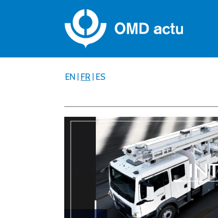
EN
|
FR
|
ES