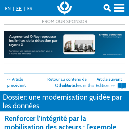
EN
|
FR
|
ES
<< Article
Retour au contenu de
Article suivant
précédent
Other articles in this Edition >>
l'édition
>>
Dossier: une modernisation guidée par
les données
Renforcer l’intégrité par la
mobilisation des acteurs : l’exemple