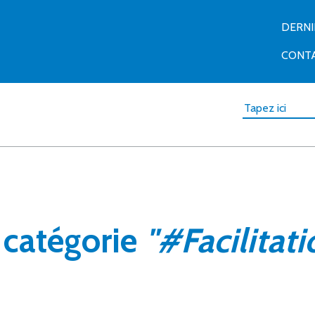
DERN
CONT
a catégorie
"#Facilitati