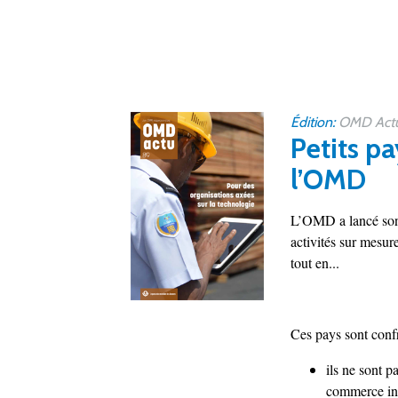
Édition:
OMD Actu
Petits pa
l’OMD
L’OMD a lancé son i
activités sur mesur
tout en...
Ces pays sont confro
ils ne sont p
commerce inte