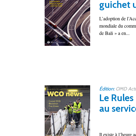
guichet 
L’adoption de l’Acc
mondiale du commer
de Bali » a en...
Édition:
OMD Actu
Le Rules 
au servi
Il existe à l’heure