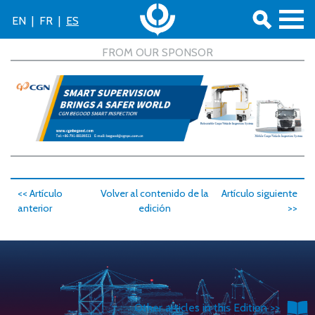
EN
|
FR
|
ES
<< Artículo
Volver al contenido de la
Artículo siguiente
anterior
edición
>>
Other articles in this Edition >>