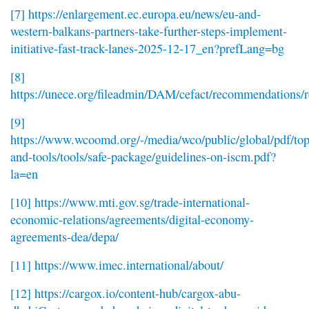
[7]
https://enlargement.ec.europa.eu/news/eu-and-
western-balkans-partners-take-further-steps-implement-
initiative-fast-track-lanes-2025-12-17_en?prefLang=bg
[8]
https://unece.org/fileadmin/DAM/cefact/recommendations/
[9]
https://www.wcoomd.org/-/media/wco/public/global/pdf/topic
and-tools/tools/safe-package/guidelines-on-iscm.pdf?
la=en
[10]
https://www.mti.gov.sg/trade-international-
economic-relations/agreements/digital-economy-
agreements-dea/depa/
[11]
https://www.imec.international/about/
[12]
https://cargox.io/content-hub/cargox-abu-