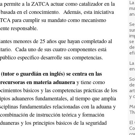
La
a permite a la ZATCA actuar como catalizador en la
ma
basada en el conocimiento. Además, esta iniciativa
an
 ZATCA para cumplir su mandato como mecanismo
Se
mente responsable.
su
im
iantes menores de 25 años que hayan completado al
se
de
itario. Cada uno de sus cuatro componentes está
ef
público específico desarrolle sus competencias.
La
en
tor o guardián en inglés) se centra en las
So
precursoras en materia aduanera
y tiene como
de
ocimientos básicos y las competencias prácticas de los
art
y 
ncipios aduaneros fundamentales, al tiempo que amplía
sciplinas fundamentales relacionadas con la aduana y
Ma
Th
 combinación de instrucción teórica y formación
duaneras y los principios básicos de la seguridad
El
Co
co