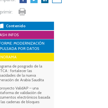
primir:
Contenido
ASH INFOS
FORME: MODERNIZACIÓN
MPULSADA POR DATOS
ANORAMA
ograma de posgrado de la
TCA : fortalecer las
pacidades de la nueva
neración de Arabia Saudita
 proyecto ValidAP – una
ataforma de validación de
cumentos electrónicos basada
 las cadenas de bloques