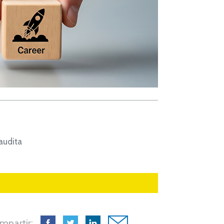
audita
mpartir: