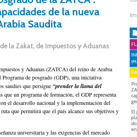
capacidades de la nueva
Im
Arabia Saudita
FL
 de la Zakat, de Impuestos y Aduanas
IN
I
 Impuestos y Aduanas (ZATCA) del reino de Arabia
P
l Programa de posgrado (GDP), una iniciativa
Pr
“prender la llama del
dos saudíes que persigue
ZA
s que un programa de formación, el GDP representa
ca
ge
 el desarrollo nacional y la implementación del
ruta que permitirá que el país alcance sus objetivos y
El
pl
do
en
señanza universitaria y las exigencias del mercado