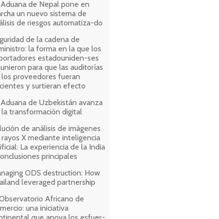
 Aduana de Nepal pone en
rcha un nuevo sistema de
álisis de riesgos automatiza-do
guridad de la cadena de
ministro: la forma en la que los
portadores estadouniden-ses
 unieron para que las auditorías
 los proveedores fueran
icientes y surtieran efecto
 Aduana de Uzbekistán avanza
 la transformación digital
lución de análisis de imágenes
 rayos X mediante inteligencia
ificial: La experiencia de la India
conclusiones principales
naging ODS destruction: How
ailand leveraged partnership
 Observatorio Africano de
mercio: una iniciativa
ntinental que apoya los esfuer-