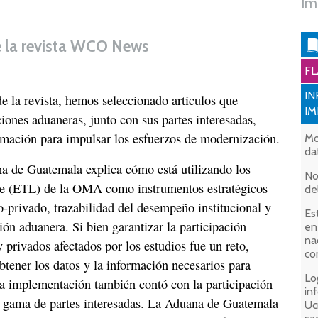
Im
e la revista WCO News
FL
IN
de la revista, hemos seleccionado artículos que
I
ones aduaneras, junto con sus partes interesadas,
rmación para impulsar los esfuerzos de modernización.
Mo
da
na de Guatemala explica cómo está utilizando los
No
e (ETL) de la OMA como instrumentos estratégicos
de
-privado, trazabilidad del desempeño institucional y
Es
ión aduanera. Si bien garantizar la participación
en
na
y privados afectados por los estudios fue un reto,
co
btener los datos y la información necesarios para
Lo
ya implementación también contó con la participación
in
a gama de partes interesadas. La Aduana de Guatemala
Uc