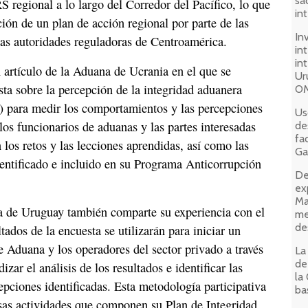
sa
 regional a lo largo del Corredor del Pacífico, lo que
in
ión de un plan de acción regional por parte de las
In
las autoridades reguladoras de Centroamérica.
in
in
 artículo de la Aduana de Ucrania en el que se
Ur
sta sobre la percepción de la integridad aduanera
OM
s) para medir los comportamientos y las percepciones
Us
los funcionarios de aduanas y las partes interesadas
de
fa
 los retos y las lecciones aprendidas, así como las
Ga
identificado e incluido en su Programa Anticorrupción
De
ex
Ma
na de Uruguay también comparte su experiencia con el
me
de
ados de la encuesta se utilizarán para iniciar un
e Aduana y los operadores del sector privado a través
La
de
izar el análisis de los resultados e identificar las
la
epciones identificadas. Esta metodología participativa
ba
rsas actividades que componen su Plan de Integridad