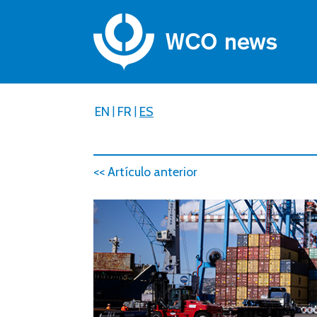
EN
|
FR
|
ES
<< Artículo anterior