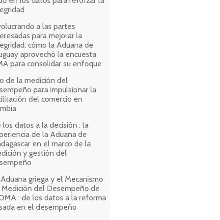
do en los datos para reforzar la
tegridad
volucrando a las partes
teresadas para mejorar la
tegridad: cómo la Aduana de
uguay aprovechó la encuesta
A para consolidar su enfoque
o de la medición del
sempeño para impulsionar la
cilitación del comercio en
mbia
 los datos a la decisión : la
periencia de la Aduana de
dagascar en el marco de la
dición y gestión del
sempeño
 Aduana griega y el Mecanismo
 Medición del Desempeño de
 OMA : de los datos a la reforma
sada en el desempeño