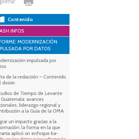
primir:
Contenido
ASH INFOS
FORME: MODERNIZACIÓN
MPULSADA POR DATOS
dernización impulsada por
tos
ta de la redacción – Contenido
l dosier
tudios de Tiempo de Levante
 Guatemala: avances
cionales, liderazgo regional y
ntribución a la Guía de la OMA
grar un impacto gracias a la
formación: la forma en la que
rania aplicó un enfoque ba-