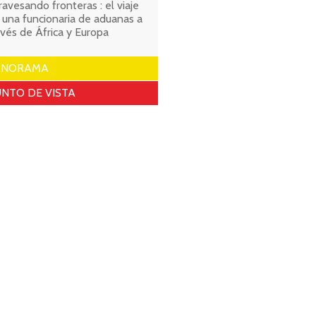
ravesando fronteras : el viaje
 una funcionaria de aduanas a
avés de África y Europa
ANORAMA
NTO DE VISTA