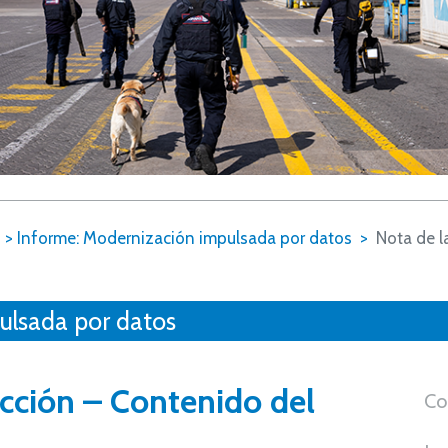
6
>
Informe: Modernización impulsada por datos
Nota de l
ulsada por datos
acción – Contenido del
Co