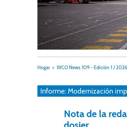
Hogar
WCO News 109 - Edición 1 / 202
Informe: Modernización imp
Nota de la red
dosier