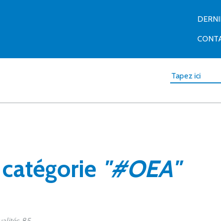
DERN
CONT
a catégorie
"#OEA"
alités 85