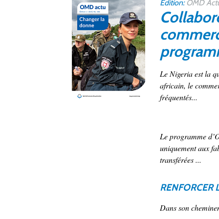
Édition:
OMD Actu 
Collabor
commercia
program
Le Nigeria est la q
africain, le commer
fréquentés...
Le programme d’OEA
uniquement aux fab
transférées ...
RENFORCER L
Dans son cheminem