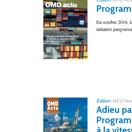
Programm
En octobre 2016, l
initiative pangouve
Édition:
WCO New
Adieu pa
Programm
à la vite