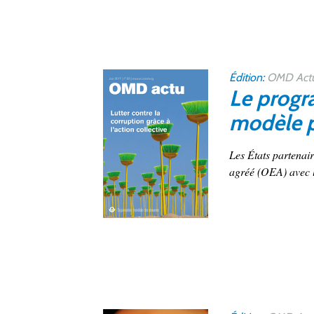
Édition:
OMD Actu
Le progr
modèle po
Les États partenai
agréé (OEA) avec l