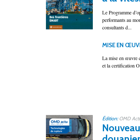
Le Programme d’opé
performants au mond
consultants d...
MISE EN ŒUV
La mise en œuvre d
et la certification
Édition:
OMD Actu 
Nouveau 
douanier