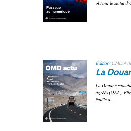
obtenir le statut d
Édition:
OMD Actu
La Douan
La Douane saoudie
agréés (OEA). Elle 
feuille d...