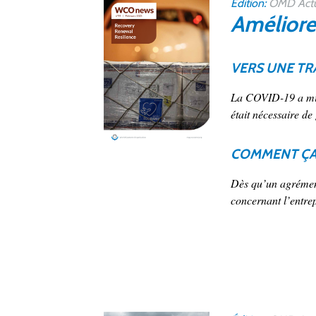
Édition:
OMD Act
Améliore
VERS UNE T
La COVID-19 a mis 
était nécessaire de 
COMMENT ÇA
Dès qu’un agrémen
concernant l’entrep