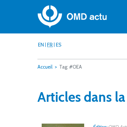
EN
|
FR
|
ES
Accueil
Tag: #OEA
Articles dans l
Édition:
OMD Actu