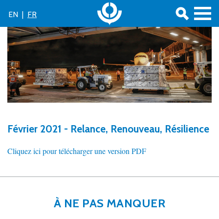
EN
|
FR
Février 2021 - Relance, Renouveau, Résilience
Cliquez ici pour télécharger une version PDF
À NE PAS MANQUER