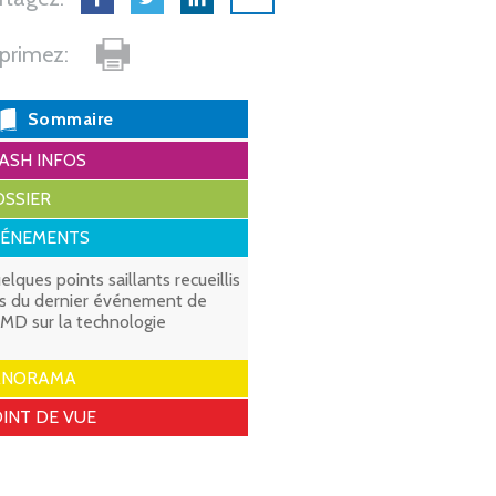
primez:
Sommaire
ASH INFOS
SSIER
VÉNEMENTS
elques points saillants recueillis
rs du dernier événement de
OMD sur la technologie
ANORAMA
INT DE VUE