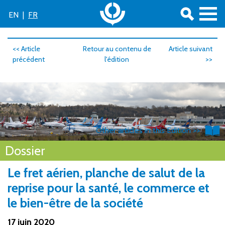
EN
|
FR
<< Article
Retour au contenu de
Article suivant
précédent
l'édition
>>
Other articles in this Edition >>
Dossier
Le fret aérien, planche de salut de la
reprise pour la santé, le commerce et
le bien-être de la société
17 juin 2020