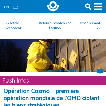
EN
|
FR
<< Article
Retour au contenu de
Article suivant
précédent
l'édition
>>
Other articles in this Edition >>
© US National Nuclear Security Administration
Flash Infos
Opération Cosmo – première
opération mondiale de l’OMD ciblant
les biens stratégiques