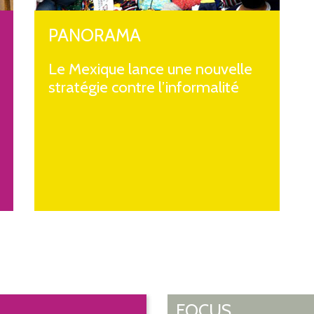
PANORAMA
Le Mexique lance une nouvelle
stratégie contre l’informalité
FOCUS