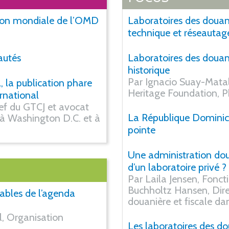
ion mondiale de l’OMD
Laboratoires des douane
technique et réseautag
autés
Laboratoires des douane
historique
Par Ignacio Suay-Matal
 la publication phare
Heritage Foundation, Ph
rnational
hef du GTCJ et avocat
La République Dominica
 à Washington D.C. et à
pointe
Une administration doua
d’un laboratoire privé ?
Par Laila Jensen, Fonctionna
Buchholtz Hansen, Dire
ables de l’agenda
douanière et fiscale da
l, Organisation
Les laboratoires des d