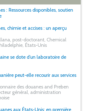
s : Ressources disponibles, soutien
e
s, chimie et accises : un aperçu
lana, post-doctorant, Chemical
iladelphie, États-Unis
ine se dote d’un laboratoire de
nière peut-elle recourir aux services
ire des douanes and Preben
cteur général, administration
noise
ouanes aux États-Unis: en première