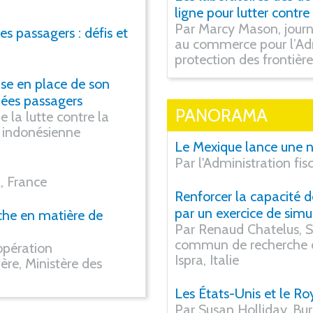
ligne pour lutter contre
Par Marcy Mason, journa
s passagers : défis et
au commerce pour l’Adm
protection des frontièr
ise en place de son
ées passagers
PANORAMA
 la lutte contre la
 indonésienne
Le Mexique lance une no
Par l'Administration fi
, France
Renforcer la capacité d
par un exercice de simu
che en matière de
Par Renaud Chatelus, Sci
commun de recherche 
opération
Ispra, Italie
ère, Ministère des
Les États-Unis et le Ro
Par Susan Holliday, Bur