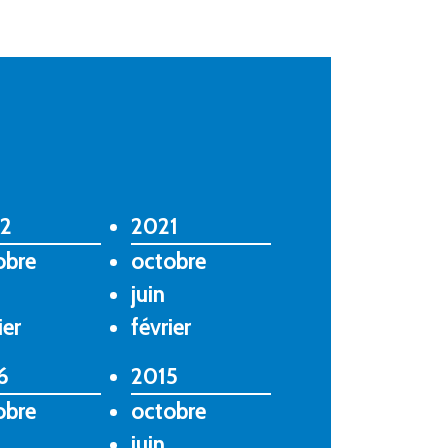
2
2021
obre
octobre
juin
ier
février
6
2015
obre
octobre
juin