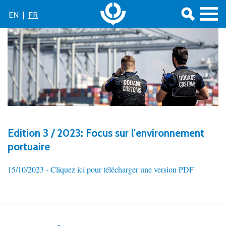
EN
|
FR
Edition 3 / 2023: Focus sur l'environnement
portuaire
15/10/2023 -
Cliquez ici pour télécharger une version PDF