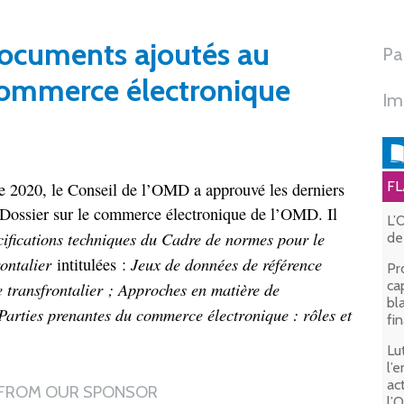
ocuments ajoutés au
Pa
 commerce électronique
Im
FL
e 2020, le Conseil de l’OMD a approuvé les derniers
Dossier sur le commerce électronique de l’OMD. Il
L’
cifications techniques du Cadre de normes pour le
de
ontalier
Jeux de données de référence
intitulées :
Pr
ca
transfrontalier ;
Approches en matière de
bl
Parties prenantes du commerce électronique : rôles et
fi
Lu
l’
ac
l’