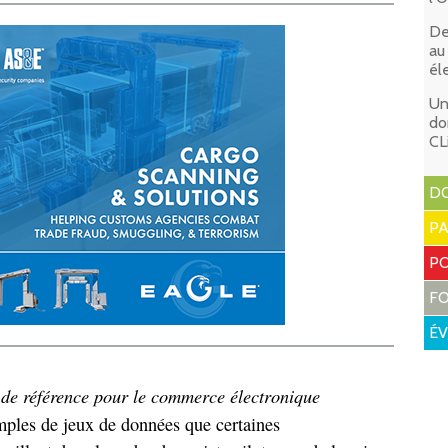
De
au
él
Un
do
CL
DO
P
PO
F
É
de référence
pour le commerce électronique
mples de jeux de données que certaines