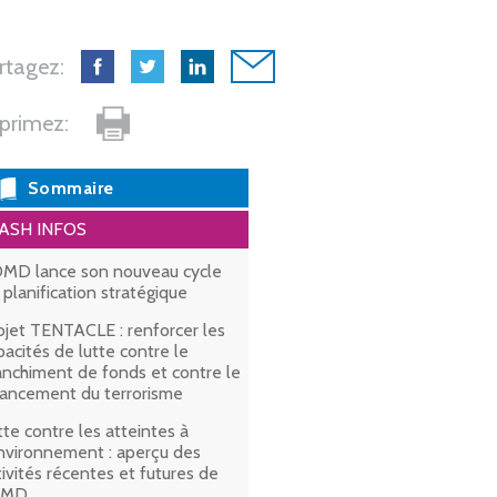
rtagez:
primez:
Sommaire
ASH INFOS
OMD lance son nouveau cycle
 planification stratégique
ojet TENTACLE : renforcer les
pacités de lutte contre le
anchiment de fonds et contre le
nancement du terrorisme
tte contre les atteintes à
environnement : aperçu des
tivités récentes et futures de
OMD