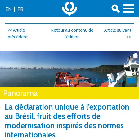
EN
|
FR
<< Article
Retour au contenu de
Article suivant
précédent
l'édition
>>
Other articles in this Edition >>
Panorama
La déclaration unique à l’exportation
au Brésil, fruit des efforts de
modernisation inspirés des normes
internationales