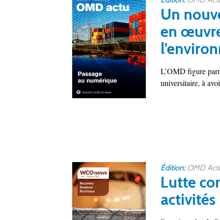
Un nouve
en œuvre
l’enviro
L’OMD figure parmi 
universitaire, à avo
Édition:
OMD Act
Lutte con
activités