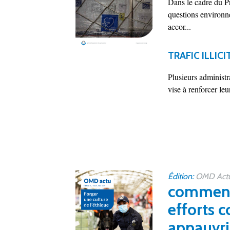
Dans le cadre du P
questions environn
accor...
TRAFIC ILLIC
Plusieurs administ
vise à renforcer leur
Édition:
OMD Actu 
comment 
efforts c
appauvri