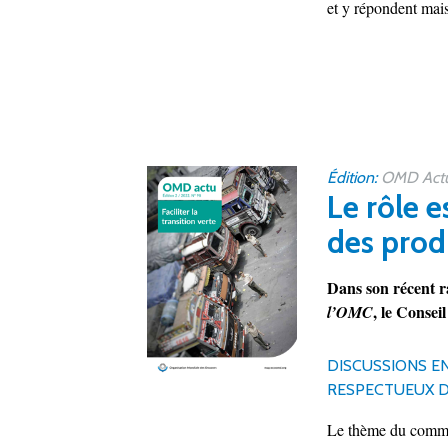
et y répondent mais 
Édition:
OMD Actu 
Le rôle 
des prod
Dans son récent r
, le Conse
l’OMC
DISCUSSIONS E
RESPECTUEUX D
Le thème du commer