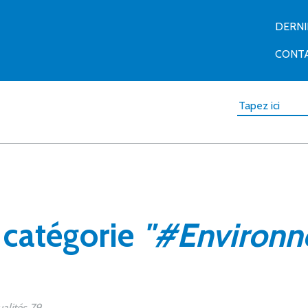
DERN
CONT
a catégorie
"#Environn
alités 79