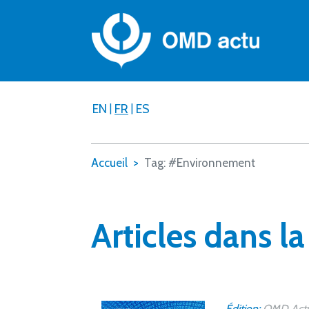
EN
|
FR
|
ES
Accueil
Tag: #Environnement
Articles dans l
Édition:
OMD Actu