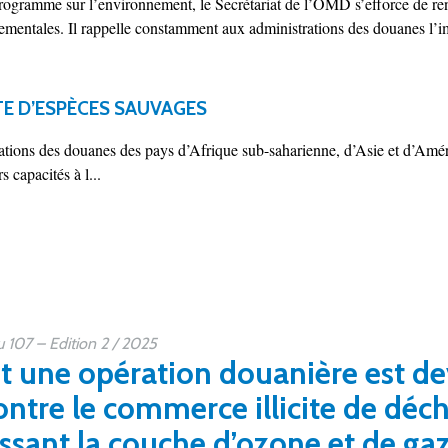
rogramme sur l’environnement, le Secrétariat de l’OMD s’efforce de ren
ementales. Il rappelle constamment aux administrations des douanes l’i
ITE D’ESPÈCES SAUVAGES
rations des douanes des pays d’Afrique sub-saharienne, d’Asie et d’Am
s capacités à l...
107 – Edition 2 / 2025
une opération douanière est de
ontre le commerce illicite de déc
ssant la couche d’ozone et de gaz 