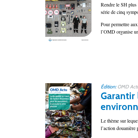
Rendre le SH plus v
série de cinq symp
Pour permettre aux 
l’OMD organise une 
Édition:
OMD Actua
Garantir
environn
Le thème sur lequel
l’action douanière 